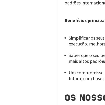
padrões internaciona
Benefícios principa
Simplificar os se
execução, melhorar
Saber que o seu p
mais altos padrõe
Um compromisso de
futuro, com base n
OS NOSS