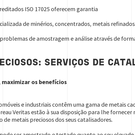
creditados ISO 17025 oferecem garantia
alizada de minérios, concentrados, metais refinados
r problemas de amostragem e análise através de forma
ECIOSOS: SERVIÇOS DE CATA
, maximizar os benefícios
omóveis e industriais contêm uma gama de metais cada
reau Veritas estão à sua disposição para lhe fornece
 de metais preciosos dos seus catalisadores.
o pode ser amostrado e testado quanto ao seu elevado