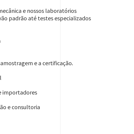
cânica e nossos laboratórios
vão padrão até testes especializados
a
amostragem e a certificação.
l
 e importadores
o e consultoria