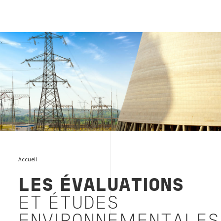
The environmental assessment & studies P&U
Accueil
LES ÉVALUATIONS
ET ÉTUDES